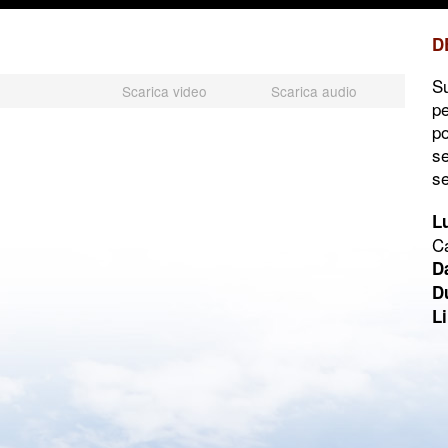
D
Su
Scarica video
Scarica audio
pe
po
se
s
L
C
D
D
L