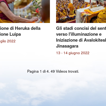
zione di Heruka della
Gli stadi concisi del sen
ione Luipa
verso l'illuminazione e
Iniziazione di Avalokite
uglio 2022
Jinasagara
13 - 14 giugno 2022
Pagina 1 di 4.
49 Videos trovati.