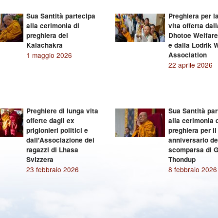
Sua Santità partecipa
Preghiera per l
alla cerimonia di
vita offerta da
preghiera del
Dhotoe Welfare
Kalachakra
e dalla Lodrik 
1 maggio 2026
Association
22 aprile 2026
Preghiere di lunga vita
Sua Santità par
offerte dagli ex
alla cerimonia 
prigionieri politici e
preghiera per il
dall'Associazione dei
anniversario de
ragazzi di Lhasa
scomparsa di 
Svizzera
Thondup
23 febbraio 2026
8 febbraio 2026