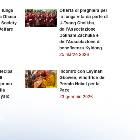
a lunga
Offerta di preghiera per
lla Dhasa
la lunga vita da parte di
 Society
U-Tsang Cholkha,
Welfare
dell'Associazione
Dokham Zachuka e
dell'Associazione di
beneficenza Kyidong.
25 marzo 2026
tecipa
Incontro con Leymah
di
Gbowee, vincitrice del
 primo
Premio Nobel per la
lla
Pace
Gyalo
23 gennaio 2026