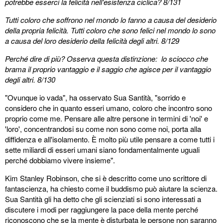
potrebbe esserci la felicità nell'esistenza ciclica? 8/131
Tutti coloro che soffrono nel mondo lo fanno a causa del desiderio
della propria felicità. Tutti coloro che sono felici nel mondo lo sono
a causa del loro desiderio della felicità degli altri. 8/129
Perché dire di più? Osserva questa distinzione: lo sciocco che
brama il proprio vantaggio e il saggio che agisce per il vantaggio
degli altri. 8/130
"Ovunque io vada", ha osservato Sua Santità, "sorrido e
considero che in quanto esseri umano, coloro che incontro sono
proprio come me. Pensare alle altre persone in termini di 'noi' e
'loro', concentrandosi su come non sono come noi, porta alla
diffidenza e all'isolamento. È molto più utile pensare a come tutti i
sette miliardi di esseri umani siano fondamentalmente uguali
perché dobbiamo vivere insieme".
Kim Stanley Robinson, che si è descritto come uno scrittore di
fantascienza, ha chiesto come il buddismo può aiutare la scienza.
Sua Santità gli ha detto che gli scienziati si sono interessati a
discutere i modi per raggiungere la pace della mente perché
riconoscono che se la mente è disturbata le persone non saranno